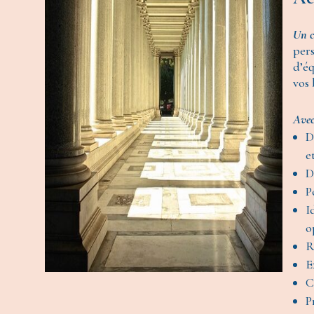
Un c
pers
d’éq
vos 
Avec
D
e
D
P
I
o
R
E
C
P