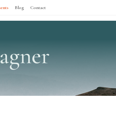
ents
Blog
Contact
agner