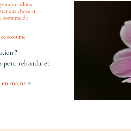
 grands cailloux
ster aux chocs et
ce costume de
 ce costume.
ation ?
s pour rebondir et
s en mains
✨