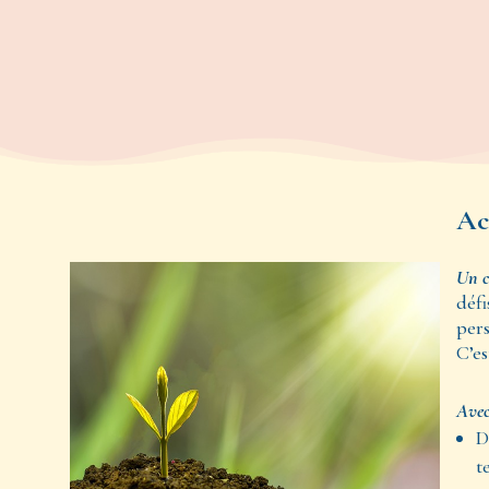
Ac
Un c
défi
pers
C’es
Avec 
D
t