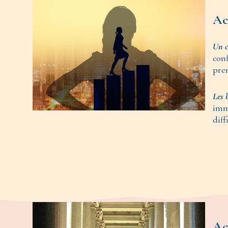
Ac
Un c
conf
pren
Les 
immé
diff
Ac