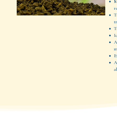
M
r
T
t
T
I
A
m
E
A
a